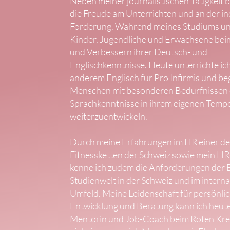
Neben meiner journalistischen Tätigkeit b
die Freude am Unterrichten und an der in
Förderung. Während meines Studiums unt
Kinder, Jugendliche und Erwachsene bei
und Verbessern ihrer Deutsch- und
Englischkenntnisse. Heute unterrichte ic
anderem Englisch für Pro Infirmis und beg
Menschen mit besonderen Bedürfnissen d
Sprachkenntnisse in ihrem eigenen Temp
weiterzuentwickeln.
Durch meine Erfahrungen im HR einer de
Fitnessketten der Schweiz sowie mein HR-
kenne ich zudem die Anforderungen der 
Studienwelt in der Schweiz und im intern
Umfeld. Meine Leidenschaft für persönli
Entwicklung und Beratung kann ich heute
Mentorin und Job-Coach beim Roten Kr