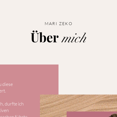
MARI ZEKO
Über
mich
 diese
rt.
, durfte ich
tiven
prachen führte