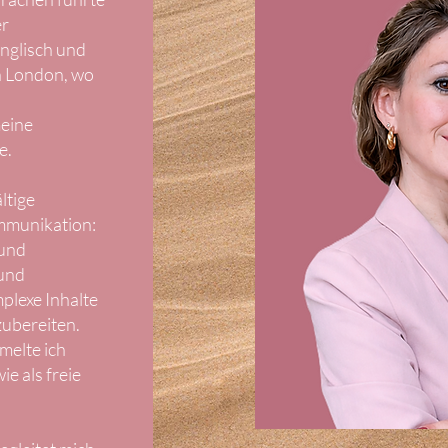
er
nglisch und
h London, wo
meine
e.
ltige
mmunikation:
und
 und
mplexe Inhalte
zubereiten.
melte ich
ie als freie