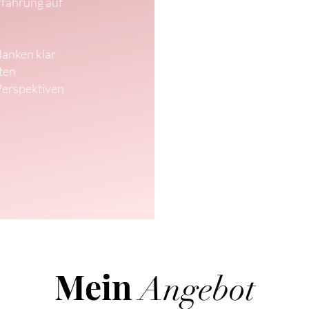
rfahrung auf
danken klar
ten
Perspektiven
Mein
Angebot