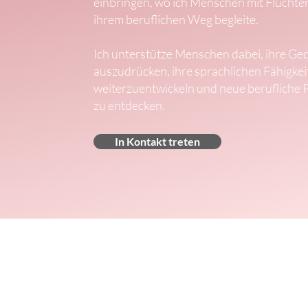
einbringen, wo ich Menschen mit Fluchte
ihrem beruflichen Weg begleite.
Ich unterstütze Menschen dabei, ihre Ge
auszudrücken, ihre sprachlichen Fähigkei
weiterzuentwickeln und neue berufliche 
zu entdecken.
In Kontakt treten