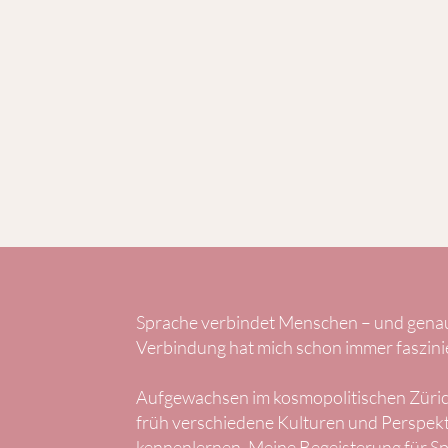
Sprache verbindet Menschen – und genau
Verbindung hat mich schon immer faszinie
Aufgewachsen im kosmopolitischen Zürich
früh verschiedene Kulturen und Perspek
kennenlernen. Meine Begeisterung für S