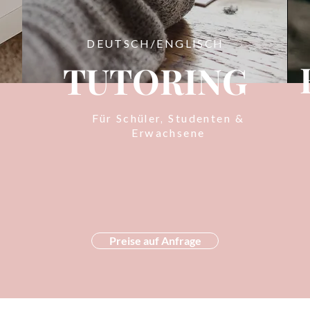
DEUTSCH/ENGLISCH
DEUTSCH/ENGLISCH
TUTORING
Für Schüler, Studenten &
Erwachsene
Preise auf Anfrage