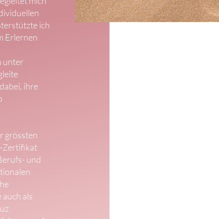
egleitet mich
dividuellen
erstützte ich
m Erlernen
h unter
leite
abei, ihre
o
r grössten
Zertifikat
Berufs- und
ationalen
che
 auch als
euz