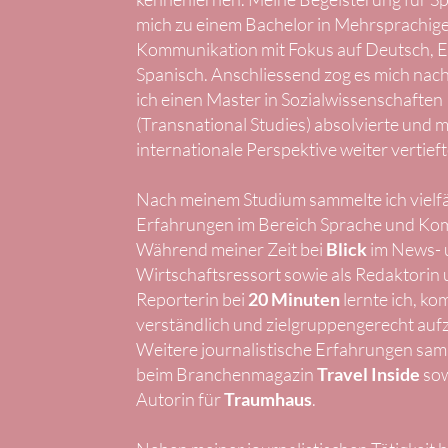
mich zu einem Bachelor in Mehrsprachig
Kommunikation mit Fokus auf Deutsch, E
Spanisch.
Anschliessend zog es mich nac
ich einen Master in Sozialwissenschaften
(Transnational Studies) absolvierte und 
internationale Perspektive weiter vertieft
Nach meinem Studium sammelte ich vielfä
Erfahrungen im Bereich Sprache und Ko
Während meiner Zeit bei
Blick
im News- 
Wirtschaftsressort sowie als Redaktorin
Reporterin bei
20 Minuten
lernte ich, ko
verständlich und zielgruppengerecht auf
Weitere journalistische Erfahrungen sam
beim Branchenmagazin
Travel Inside
sow
Autorin für
Traumhaus
.